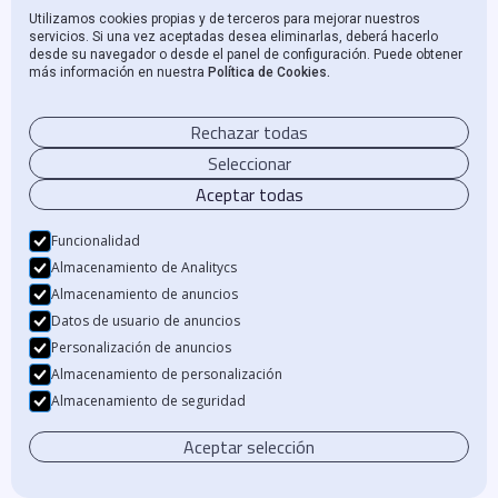
Utilizamos cookies propias y de terceros para mejorar nuestros
Beka
servicios. Si una vez aceptadas desea eliminarlas, deberá hacerlo
desde su navegador o desde el panel de configuración. Puede obtener
más información en nuestra
Política de Cookies.
Rechazar todas
Seleccionar
Aceptar todas
Funcionalidad
Almacenamiento de Analitycs
Almacenamiento de anuncios
Datos de usuario de anuncios
Personalización de anuncios
Almacenamiento de personalización
Almacenamiento de seguridad
11
/
12
Estrategias de inversión en sectores
Aceptar selección
defensivos y tecnológicos para 2024