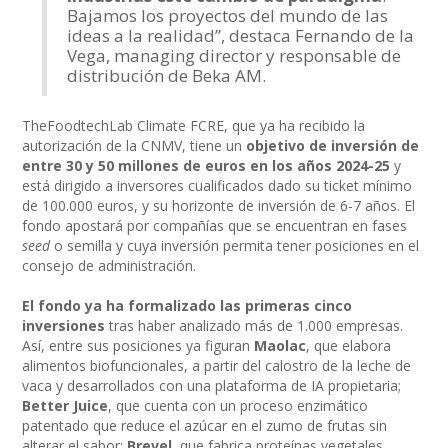
Bajamos los proyectos del mundo de las
ideas a la realidad”, destaca Fernando de la
Vega, managing director y responsable de
distribución de Beka AM.
TheFoodtechLab Climate FCRE, que ya ha recibido la
autorización de la CNMV, tiene un
objetivo de inversión de
entre 30 y 50 millones de euros en los años 2024-25
y
está dirigido a inversores cualificados dado su ticket mínimo
de 100.000 euros, y su horizonte de inversión de 6-7 años. El
fondo apostará por compañías que se encuentran en fases
seed
o semilla y cuya inversión permita tener posiciones en el
consejo de administración.
El fondo ya ha formalizado las primeras cinco
inversiones
tras haber analizado más de 1.000 empresas.
Así, entre sus posiciones ya figuran
Maolac
, que elabora
alimentos biofuncionales, a partir del calostro de la leche de
vaca y desarrollados con una plataforma de IA propietaria;
Better Juice
, que cuenta con un proceso enzimático
patentado que reduce el azúcar en el zumo de frutas sin
alterar el sabor;
Brevel
, que fabrica proteínas vegetales