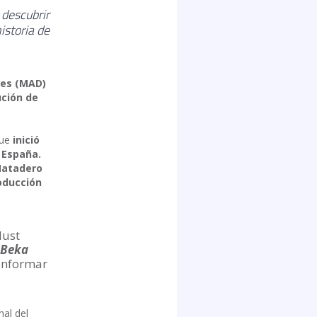
 descubrir
istoria de
les (MAD)
ución de
que
inició
 España.
Matadero
oducción
dust
Beka
onformar
al del