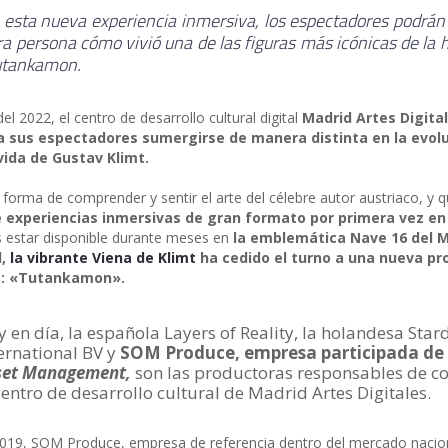
 esta nueva experiencia inmersiva, los espectadores podrán
a persona cómo vivió una de las figuras más icónicas de la h
Tutankamon.
l 2022, el centro de desarrollo cultural digital
Madrid Artes Digita
a sus espectadores sumergirse de manera distinta en la evol
 vida de Gustav Klimt.
forma de comprender y sentir el arte del célebre autor austriaco, y 
de experiencias inmersivas de gran formato por primera vez en
s estar disponible durante meses en
la emblemática Nave 16 del 
d,
la vibrante Viena de Klimt
ha cedido el turno a una nueva pr
a: «Tutankamon».
 en día, la española Layers of Reality, la holandesa Star
ernational BV y
SOM Produce, empresa participada de
set Management,
son las productoras responsables de c
centro de desarrollo cultural de Madrid Artes Digitales.
019, SOM Produce, empresa de referencia dentro del mercado nacion