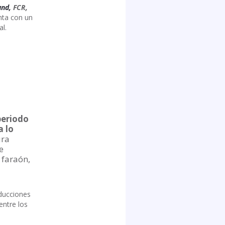
und,
FCR,
nta con un
l.
periodo
a lo
ura
e
 faraón,
oducciones
entre los