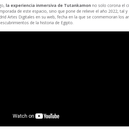
go,
la experiencia inmersiva de Tutankamon
no solo corona el ci
mporada de este espacio, sino que pone de relieve el año 2022, tal 
drid Artes Digitales en su web, fecha en la que se conmemoran los an
descubrimientos de la historia de Egipto.