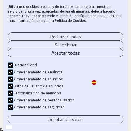
Información reglamentaria
Utilizamos cookies propias y de terceros para mejorar nuestros
servicios. Si una vez aceptadas desea eliminarlas, deberá hacerlo
Canal Ético y Denuncias
desde su navegador o desde el panel de configuración. Puede obtener
más información en nuestra
Política de Cookies.
Contacto
Rechazar todas
Seleccionar
Aceptar todas
Aviso Legal
Política de privacidad
Funcionalidad
Almacenamiento de Analitycs
Política de Cookies
Almacenamiento de anuncios
Datos de usuario de anuncios
Personalización de anuncios
Almacenamiento de personalización
© 2024 Beka Finance. Todos los derechos reservados.
Almacenamiento de seguridad
Beka Financial Markets Holdings, S.L. – CIF B87805545. Inscrita en el Registro
Mercantil de Madrid.
Aceptar selección
p a { display: inline-block !important; }