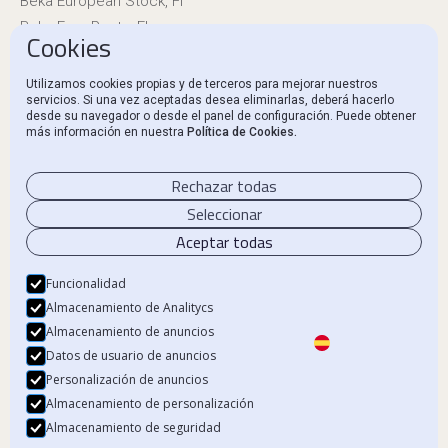
Beka European Stock, FI
Beka Euro Renta, FI
Cookies
Información reglamentaria
Utilizamos cookies propias y de terceros para mejorar nuestros
servicios. Si una vez aceptadas desea eliminarlas, deberá hacerlo
Canal Ético y Denuncias
desde su navegador o desde el panel de configuración. Puede obtener
más información en nuestra
Política de Cookies.
Contacto
Rechazar todas
Seleccionar
Aceptar todas
Aviso Legal
Política de privacidad
Funcionalidad
Almacenamiento de Analitycs
Política de Cookies
Almacenamiento de anuncios
Datos de usuario de anuncios
Personalización de anuncios
Almacenamiento de personalización
© 2024 Beka Finance. Todos los derechos reservados.
Almacenamiento de seguridad
Beka Financial Markets Holdings, S.L. – CIF B87805545. Inscrita en el Registro