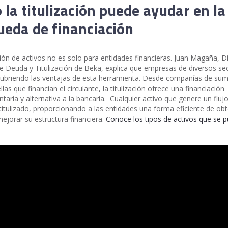
la titulización puede ayudar en la
eda de financiación
ación de activos no es solo para entidades financieras. Juan Magaña, D
de Deuda y Titulización de Beka, explica que empresas de diversos se
ubriendo las ventajas de esta herramienta. Desde compañías de sum
las que financian el circulante, la titulización ofrece una financiación
aria y alternativa a la bancaria. Cualquier activo que genere un fluj
titulizado, proporcionando a las entidades una forma eficiente de ob
mejorar su estructura financiera.
Conoce los tipos de activos que se 