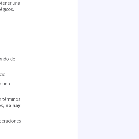
btener una
tégicos.
Fondo de
cio.
n una
 términos
os,
no hay
eraciones