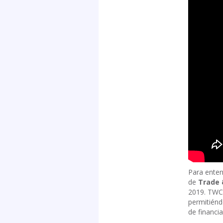
Para enten
de
Trade 
2019. TWC 
permitiénd
de financi