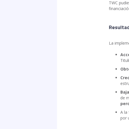
TWC pudier
financiaci
Resulta
La impleme
Acce
Titul
Obte
Crec
estr
Baj
de m
per
A la
por 