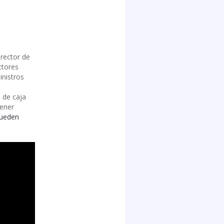
irector de
ctores
inistros
o de caja
tener
pueden