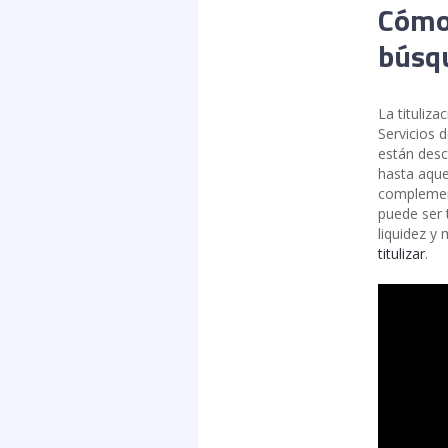
Cómo 
búsqu
La tituliz
Servicios 
están desc
hasta aquel
complement
puede ser 
liquidez y 
titulizar
.