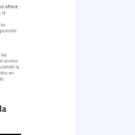
vos ofrece
 la
 su
 posición
 las
 el acceso
uciendo la
ados en
ás
la