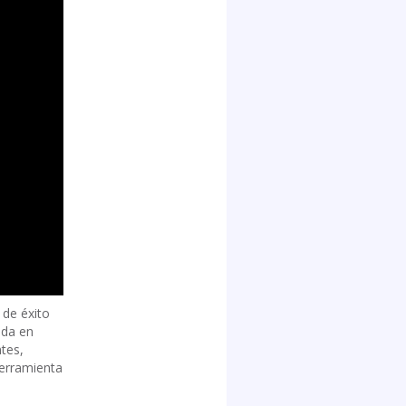
 de éxito
ada en
ntes,
herramienta