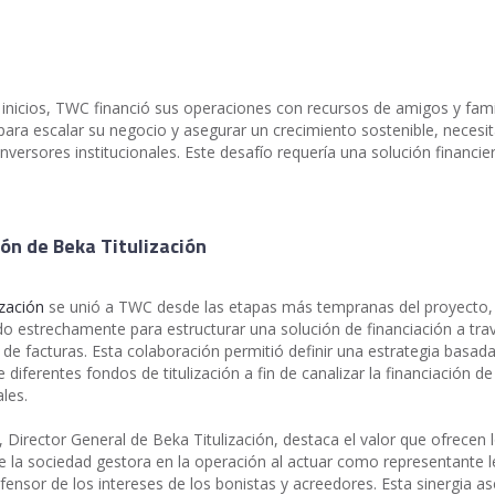
inicios, TWC financió sus operaciones con recursos de amigos y famil
ara escalar su negocio y asegurar un crecimiento sostenible, necesi
inversores institucionales. Este desafío requería una solución financie
ión de Beka Titulización
ización
se unió a TWC desde las etapas más tempranas del proyecto,
o estrechamente para estructurar una solución de financiación a trav
n de facturas. Esta colaboración permitió definir una estrategia basada
 diferentes fondos de titulización a fin de canalizar la financiación d
ales.
, Director General de Beka Titulización, destaca el valor que ofrecen 
de la sociedad gestora en la operación al actuar como representante l
fensor de los intereses de los bonistas y acreedores. Esta sinergia a