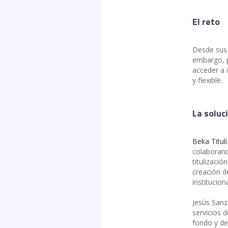
El reto
Desde sus 
embargo, p
acceder a 
y flexible.
La soluc
Beka Titul
colaborand
titulizació
creación de
institucion
Jesús Sanz
servicios 
fondo y de