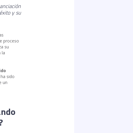
anciación
éxito y su
as
te proceso
za su
 la
ido
 ha sido
e un
nando
?