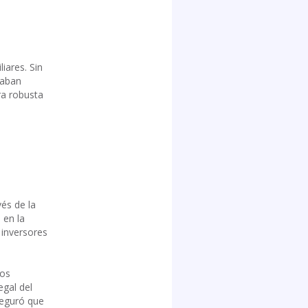
iares. Sin
taban
ra robusta
és de la
 en la
e inversores
los
egal del
seguró que