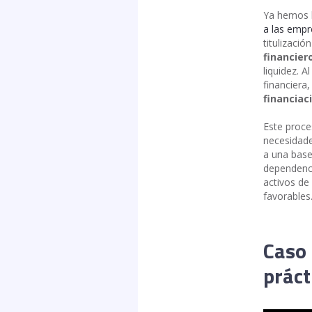
Ya hemos 
a las empr
titulizaci
financier
liquidez. A
financiera
financiac
Este proce
necesidades
a una base
dependenci
activos de
favorables
Caso 
práct