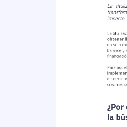
La titul
transform
impacto.
La
tituliza
obtener l
no solo me
balance y 
financiació
Para aque
implemen
determinan
crecimient
¿Por 
la bú