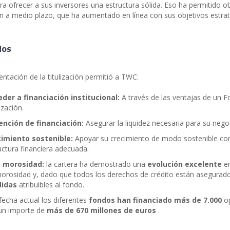
a ofrecer a sus inversores una estructura sólida. Eso ha permitido o
ón a medio plazo, que ha aumentado en línea con sus objetivos estra
dos
ntación de la titulización permitió a TWC:
der a financiación institucional:
A través de las ventajas de un 
ización.
nción de financiación:
Asegurar la liquidez necesaria para su nego
imiento sostenible:
Apoyar su crecimiento de modo sostenible co
uctura financiera adecuada.
a morosidad:
la cartera ha demostrado una
evolución excelente
en
orosidad y, dado que todos los derechos de crédito están asegurad
didas
atribuibles al fondo.
 fecha actual los diferentes
fondos han financiado más de 7.000
op
un importe de
más de 670 millones de euros
.