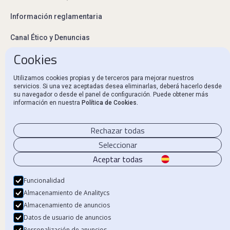
Información reglamentaria
Canal Ético y Denuncias
Cookies
Contacto
Utilizamos cookies propias y de terceros para mejorar nuestros
servicios. Si una vez aceptadas desea eliminarlas, deberá hacerlo desde
su navegador o desde el panel de configuración. Puede obtener más
información en nuestra
Política de Cookies.
Aviso Legal
Política de privacidad
Rechazar todas
Política de Cookies
Seleccionar
Aceptar todas
Funcionalidad
Almacenamiento de Analitycs
© 2024 Beka Finance. Todos los derechos reservados.
Almacenamiento de anuncios
Beka Financial Markets Holdings, S.L. – CIF B87805545. Inscrita en el Registro
Datos de usuario de anuncios
Mercantil de Madrid.
Personalización de anuncios