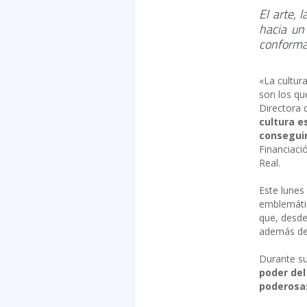
El arte, 
hacia un
conformar
«La cultur
son los qu
Directora 
cultura e
conseguir
Financiaci
Real.
Este lunes
emblemátic
que, desde
además de 
Durante su
poder del
poderosas