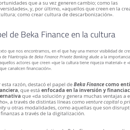
ortunidades que a su vez generen cambio; como las
versidades», y, por último, «aquellos que creen en la cre
cultura; como crear cultura de descarbonización».
pel de Beka Finance en la cultura
exto que nos encontramos, en el que hay una menor visibilidad de cr
a de Filantropía de
Beka Finance Private Banking
alude a la importanci
quellos actores que creen «que la cultura tiene riqueza material» e «
que canalicen financiación».
 esta razón, destacó el papel de
Beka Finance
como ent
nanciera
, que está
enfocada en la inversión y financia
ternativa
que «da solución y genera muchas ventajas a e
ho», a través de distintas líneas como
venture capital
o
pr
ity
u otras modalidades, como aquellas que son disrupt
 finanzas a través de la digitalización.