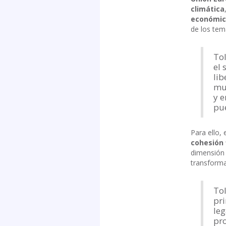
climática
económi
de los tem
Tol
el 
lib
mun
y e
pue
Para ello,
cohesión 
dimensión 
transforma
To
pri
leg
pro