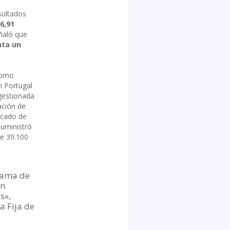
sultados
6,91
ñaló que
nta un
como
n Portugal
gestionada
ación de
rcado de
suministró
de 39.100
rama de
un
s»,
a Fija de