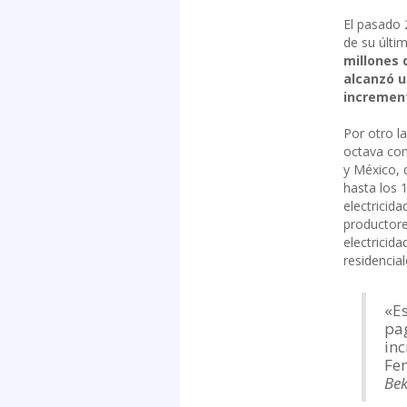
El pasado 
de su últim
millones 
alcanzó u
increment
Por otro l
octava com
y México, 
hasta los 
electricid
productore
electricid
residencial
«E
pag
inc
Fer
Bek