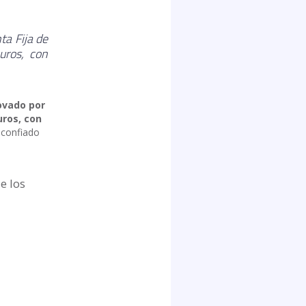
ta Fija de
uros, con
ovado por
uros, con
 confiado
e los