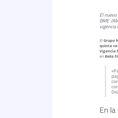
El nuevo 
BME (MAR
vigencia 
El
Grupo 
quinta ve
vigencia 
en
Beka F
«P
pag
com
com
Dis
En la