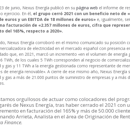
23 de junio, Nexus Energía publicó en su
página web
el informe de re
o ejercicio. En él,
el grupo cerró 2021 con un beneficio neto de «
de euros y un EBITDA de 18 millones de euros»
e, igualmente, se
na facturación de «2.357 millones de euros, cifra que represe
o del 165%, respecto a 2020».
ado, Nexus Energía corroboró en el mismo comunicado su posición 
ercializadora de electricidad en el mercado español con presencia e
dado que, en 2021, marcó un incremento «en el volumen de energía 
16 TWh, de los cuales 5 TWh corresponden al negocio de comercializ
ad y gas y 11 TWh a la energía gestionada como representante de me
s de energía renovable». A cierre de ese mismo año, Nexus Energía 
ad y gas a más de 21.000 puntos de suministro de empresas y a más 
es.
stamos orgullosos de actuar como colocadores del prog
arés de Nexus Energía, tras haber cerrado el 2021 con 
remento en facturación del 165% y más de 50.000 cliente
nando Arrieta, Analista en el área de Originación de Rent
a Finance.