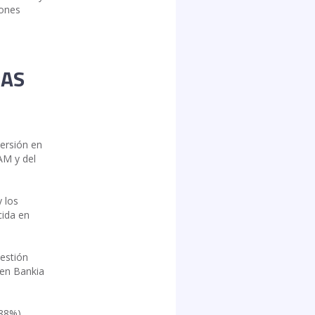
iones
RAS
versión en
AM y del
 los
cida en
Gestión
uen Bankia
88%),