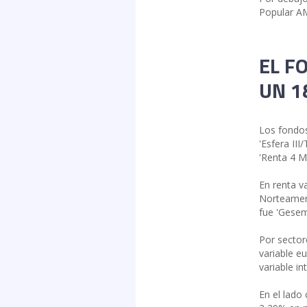
Popular AM
EL F
UN 1
Los fondos
'Esfera II
'Renta 4 M
En renta v
Norteameri
fue 'Gesem
Por sectore
variable e
variable i
En el lado