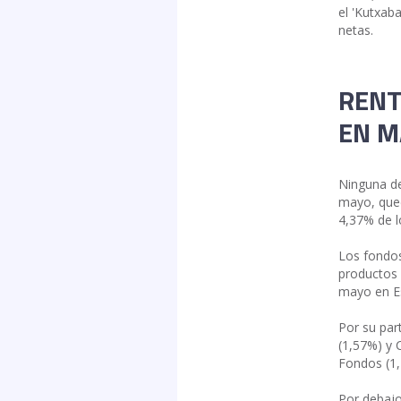
el 'Kutxab
netas.
RENT
EN M
Ninguna de
mayo, qued
4,37% de l
Los fondos
productos 
mayo en E
Por su par
(1,57%) y 
Fondos (1,
Por debajo