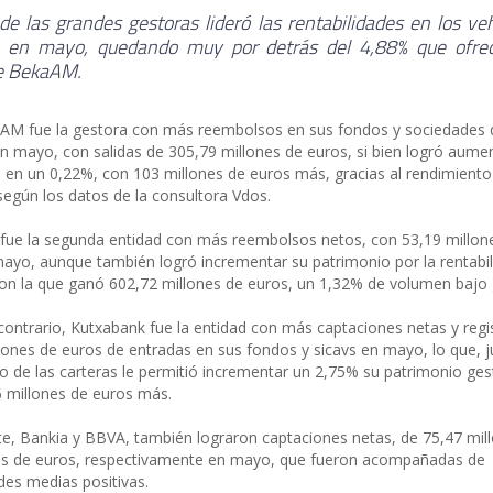
e las grandes gestoras lideró las rentabilidades en los ve
n en mayo, quedando muy por detrás del 4,88% que ofrec
e BekaAM.
AM fue la gestora con más reembolsos en sus fondos y sociedades 
en mayo, con salidas de 305,79 millones de euros, si bien logró aume
 en un 0,22%, con 103 millones de euros más, gracias al rendimiento
egún los datos de la consultora Vdos.
fue la segunda entidad con más reembolsos netos, con 53,19 millon
ayo, aunque también logró incrementar su patrimonio por la rentabi
con la que ganó 602,72 millones de euros, un 1,32% de volumen bajo 
 contrario, Kutxabank fue la entidad con más captaciones netas y regi
lones de euros de entradas en sus fondos y sicavs en mayo, lo que, j
o de las carteras le permitió incrementar un 2,75% su patrimonio ges
 millones de euros más.
te, Bankia y BBVA, también lograron captaciones netas, de 75,47 mil
es de euros, respectivamente en mayo, que fueron acompañadas de
ades medias positivas.