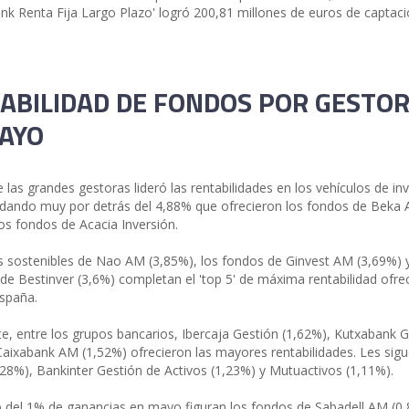
ank Renta Fija Largo Plazo' logró 200,81 millones de euros de captac
ABILIDAD DE FONDOS POR GESTO
AYO
 las grandes gestoras lideró las rentabilidades en los vehículos de in
ando muy por detrás del 4,88% que ofrecieron los fondos de Beka 
os fondos de Acacia Inversión.
 sostenibles de Nao AM (3,85%), los fondos de Ginvest AM (3,69%) y
de Bestinver (3,6%) completan el 'top 5' de máxima rentabilidad ofre
spaña.
te, entre los grupos bancarios, Ibercaja Gestión (1,62%), Kutxabank 
Caixabank AM (1,52%) ofrecieron las mayores rentabilidades. Les sig
28%), Bankinter Gestión de Activos (1,23%) y Mutuactivos (1,11%).
 del 1% de ganancias en mayo figuran los fondos de Sabadell AM (0,