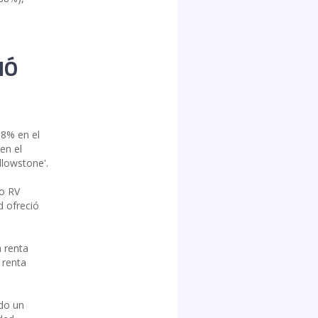
NÓ
18% en el
en el
llowstone'.
Go RV
d ofreció
a renta
 renta
ado un