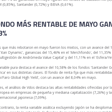
 (0,85%), Santander (0,72%) y BBVA (0,61%).
ONDO MÁS RENTABLE DE MAYO GA
8%
 que más rebotaron en mayo fueron los mixtos, con un avance del 
I/Titan Dynamic', ganancias del 15,46% en el 'Merchfondo', del 11,35% 
ultigestión de Andrómeda Value Capital' y del 11,11% en el 'Esfera/Ye
ariable pura destaca el avance del 10,58% de los fondos 'Santander 
ca' en sus distintas clases. El fondo de renta fija que más rentabilida
/Faro Global High Yield', con un avance del 8,04% en mayo.
s, el análisis de Vdos destaca las altas rentabilidades ofrecidas por l
uropea en empresas de pequeña y mediana capitalización (7,26%) y la
nternacional japonesa (7,09%).
 contrario, la renta variable asiática excluyendo Japón se ha desplom