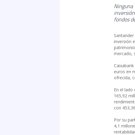
Ninguna d
inversió
fondos d
Santander 
inversión 
patrimonio
mercado, s
Caixabank 
euros en m
ofrecida, 
En el lado
165,92 mil
rendimient
con 453,36
Por su par
4,1 millon
rentabilid