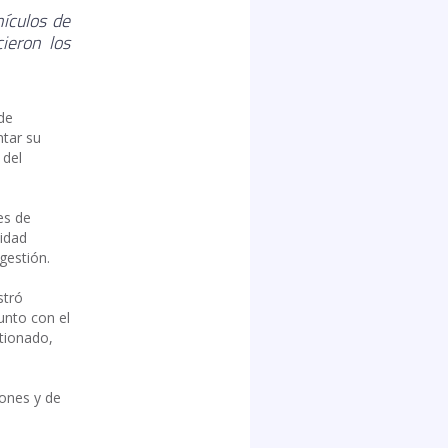
hículos de
ieron los
de
ntar su
 del
es de
lidad
gestión.
stró
unto con el
tionado,
lones y de