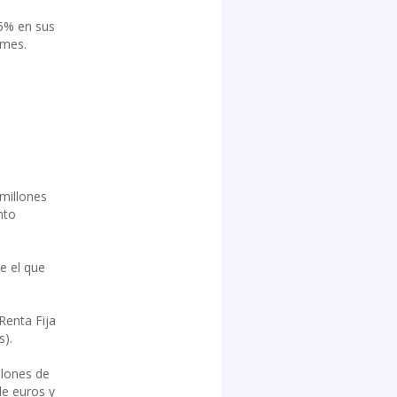
05% en sus
 mes.
millones
nto
e el que
Renta Fija
s).
llones de
de euros y