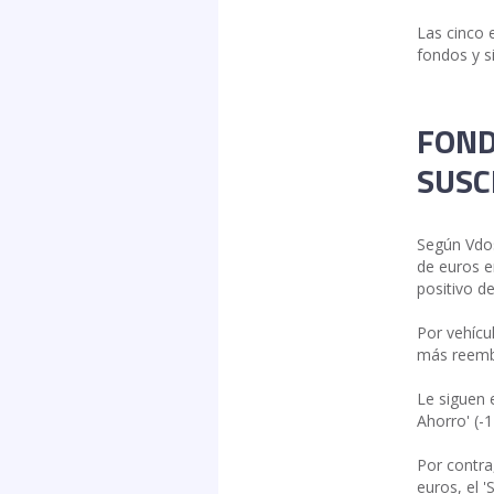
Las cinco 
fondos y s
FOND
SUSC
Según Vdos
de euros e
positivo de
Por vehícu
más reembo
Le siguen 
Ahorro' (-1
Por contra
euros, el 