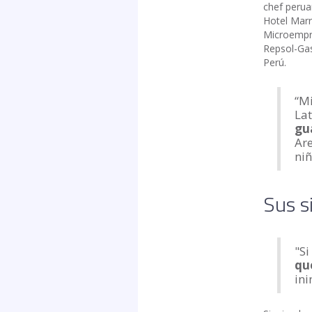
chef perua
Hotel Marr
Microempre
Repsol-Gas
Perú.
“Mi
Lat
gu
Ar
niñ
Sus s
"Si
qu
ini