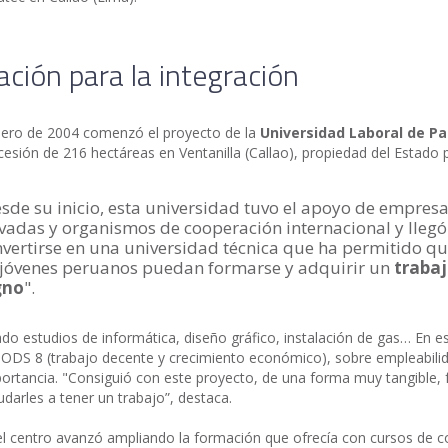
ción para la integración
nero de 2004 comenzó el proyecto de la
Universidad Laboral de P
cesión de 216 hectáreas en Ventanilla (Callao), propiedad del Estado 
sde su inicio, esta universidad tuvo el apoyo de empres
vadas y organismos de cooperación internacional y llegó
vertirse en una universidad técnica que ha permitido qu
 jóvenes peruanos puedan formarse y adquirir un
traba
gno
".
ado estudios de informática, diseño gráfico, instalación de gas… En e
l ODS 8 (trabajo decente y crecimiento económico), sobre empleabilid
rtancia. "Consiguió con este proyecto, de una forma muy tangible, 
udarles a tener un trabajo”, destaca.
l centro avanzó ampliando la formación que ofrecía con cursos de c