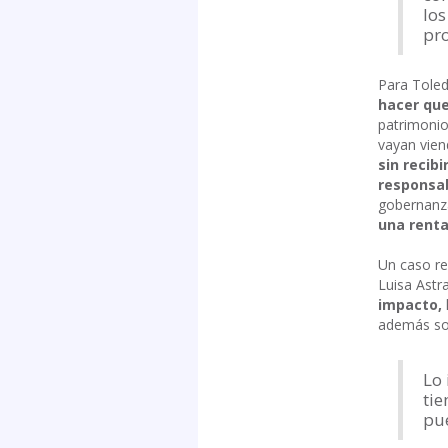
los
pro
Para Toled
hacer que
patrimoni
vayan vien
sin recib
responsab
gobernanza)
una renta
Un caso re
Luisa Astr
impacto,
además sos
Lo 
tie
pue