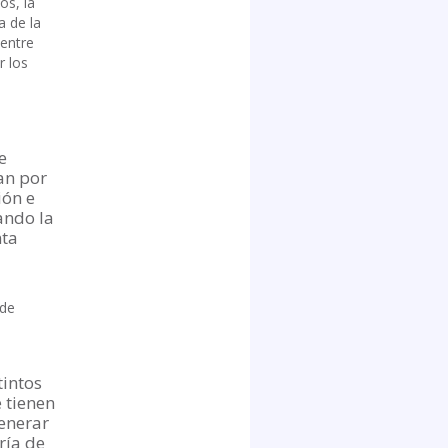
os, la
a de la
 entre
r los
e
an por
ión e
ando la
nta
 de
tintos
 tienen
generar
ría de