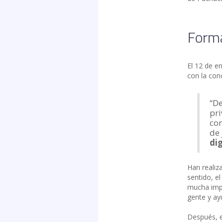
Forma
El 12 de e
con la con
“De
pri
con
de
di
Han realiz
sentido, e
mucha impo
gente y ay
Después, e