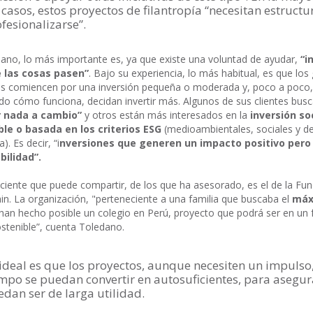
 casos, estos proyectos de filantropía “necesitan estructu
fesionalizarse”.
ano, lo más importante es, ya que existe una voluntad de ayudar,
“i
 las cosas pasen”
. Bajo su experiencia, lo más habitual, es que los
os comiencen por una inversión pequeña o moderada y, poco a poco
do cómo funciona, decidan invertir más. Algunos de sus clientes bus
ir nada a cambio”
y otros están más interesados en la
inversión so
le o basada en los criterios ESG
(medioambientales, sociales y d
. Es decir, “i
nversiones que generen un impacto positivo per
bilidad”.
ciente que puede compartir, de los que ha asesorado, es el de la Fu
ain. La organización, "perteneciente a una familia que buscaba el
máx
han hecho posible un colegio en Perú, proyecto que podrá ser en un 
tenible”, cuenta Toledano.
ideal es que los proyectos, aunque necesiten un impulso,
mpo se puedan convertir en autosuficientes, para asegu
dan ser de larga utilidad.