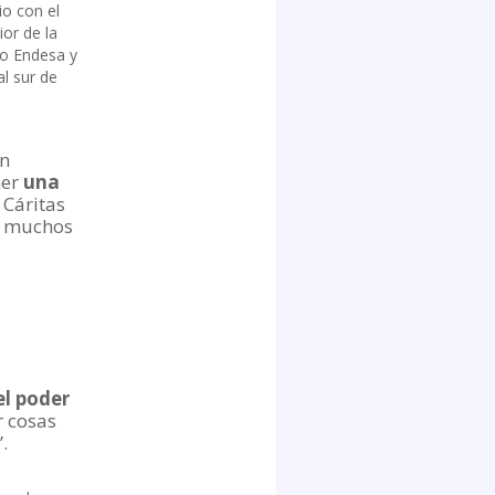
io con el
ior de la
po Endesa y
l sur de
en
ner
una
 Cáritas
e muchos
el poder
r cosas
.