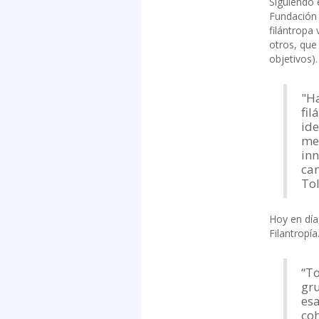
Siguiendo 
Fundación
filántropa
otros, que
objetivos).
"H
fil
ide
med
inn
can
To
Hoy en día
Filantropía
“To
gru
esa
coh