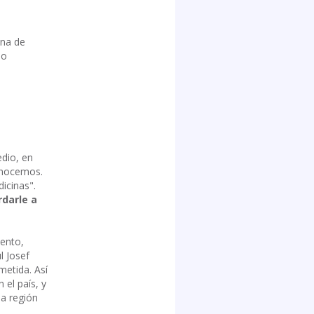
ona de
lo
edio, en
conocemos.
dicinas".
rdarle a
ento,
l Josef
etida. Así
el país, y
la región