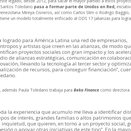
este legado, desde 2012, para sacar el mayor partido a estos proyect
 Santos Toledano
pasa a formar parte de Unidos en Red,
iniciativ
 venezolana Mireya Cisneros, así como Carlos Slim o Rodrigo Baggio,
 tiene un modelo totalmente enfocado al ODS 17 (alianzas para logra
a logrado para América Latina una red de empresarios,
ántropos y artistas que creen en las alianzas, de modo qu
ntifican proyectos sociales con gran impacto y los aceler
io de alianzas estratégicas, comunicación en colaborac
ovación, llevando la tecnología al tercer sector y optimiz
alización de recursos, para conseguir financiación”, cue
ledano.
, además Paula Toledano trabaja para
Beka Finance
como directora
.
da la experiencia que acumulo me lleva a identificar dis
pos de interés, grandes familias o altos patrimonios que
 inquietud, que quieren, en torno a un proyecto social, 
esión o apoyar otras iniciativas de este tipo”. En la mayo