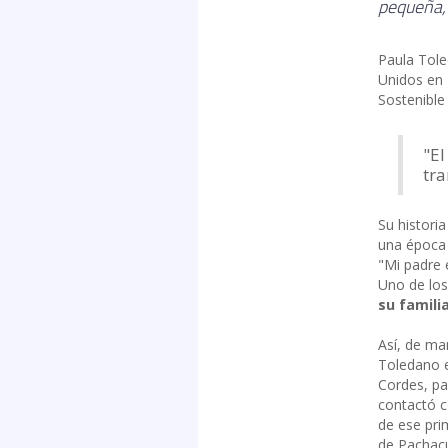
pequeña, 
Paula Tole
Unidos en 
Sostenible
"El
tra
Su histori
una época 
"Mi padre e
Uno de los 
su famili
Así, de ma
Toledano e
Cordes, pa
contactó c
de ese pri
de Pachacú