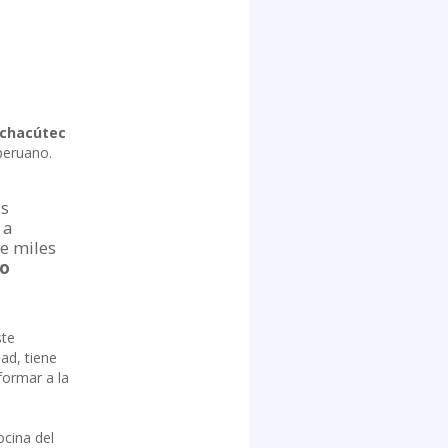
achacútec
peruano.
as
 a
e miles
jo
ste
ad, tiene
formar a la
ocina del