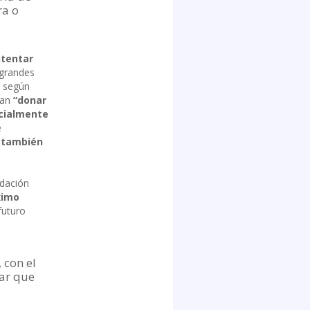
ra o
ntentar
 grandes
, según
can
“donar
cialmente
e
o también
ndación
imo
futuro
 con el
rar que