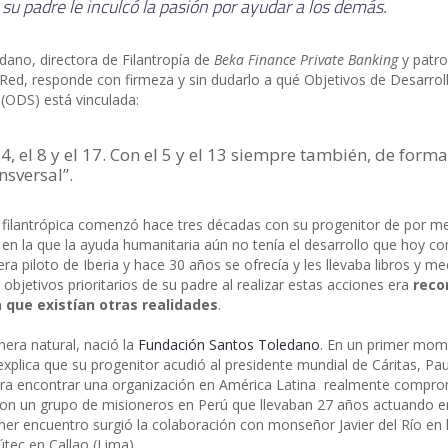
su padre le inculcó la pasión por ayudar a los demás.
dano, directora de Filantropía de
Beka Finance Private Banking
y patr
Red, responde con firmeza y sin dudarlo a qué Objetivos de Desarrol
 (ODS) está vinculada:
 4, el 8 y el 17. Con el 5 y el 13 siempre también, de forma
nsversal”.
a filantrópica comenzó hace tres décadas con su progenitor de por m
en la que la ayuda humanitaria aún no tenía el desarrollo que hoy 
ra piloto de Iberia y hace 30 años se ofrecía y les llevaba libros y me
objetivos prioritarios de su padre al realizar estas acciones era
reco
a que existían otras realidades
.
nera natural, nació la
Fundación Santos Toledano
. En un primer mom
xplica que su progenitor acudió al presidente mundial de Cáritas, Pau
ra encontrar una organización en América Latina realmente comprom
on un grupo de misioneros en Perú que llevaban 27 años actuando en 
mer encuentro surgió la colaboración con monseñor Javier del Río en 
tec en Callao (Lima).