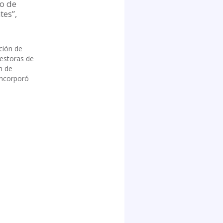
lo de
tes”,
ción de
Gestoras de
n de
incorporó