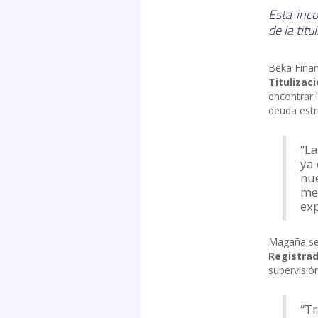
Esta inco
de la tit
Beka Fina
Titulizac
encontrar l
deuda estr
“La
ya 
nue
mec
exp
Magaña se 
Registrad
supervisió
“Tr