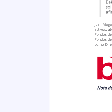
Bek
sol
af
Juan Magañ
activos, a
Fondos de 
Fondos de 
como Direc
Nota d