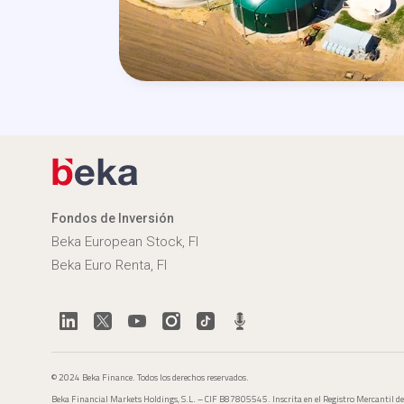
Fondos de Inversión
Beka European Stock, FI
Beka Euro Renta, FI
© 2024 Beka Finance. Todos los derechos reservados.
Beka Financial Markets Holdings, S.L. – CIF B87805545. Inscrita en el Registro Mercantil d