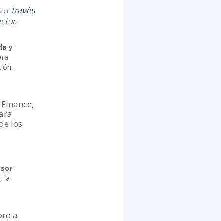
s a través
ctor.
da y
ara
ción,
 Finance,
para
de los
sor
, la
oro a