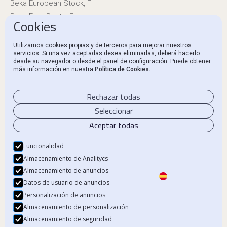
Beka European Stock, FI
Beka Euro Renta, FI
Cookies
Información reglamentaria
Utilizamos cookies propias y de terceros para mejorar nuestros
servicios. Si una vez aceptadas desea eliminarlas, deberá hacerlo
Canal Ético y Denuncias
desde su navegador o desde el panel de configuración. Puede obtener
más información en nuestra
Política de Cookies.
Contacto
Rechazar todas
Seleccionar
Aceptar todas
Aviso Legal
Política de privacidad
Funcionalidad
Almacenamiento de Analitycs
Política de Cookies
Almacenamiento de anuncios
Datos de usuario de anuncios
Personalización de anuncios
Almacenamiento de personalización
© 2024 Beka Finance. Todos los derechos reservados.
Almacenamiento de seguridad
Beka Financial Markets Holdings, S.L. – CIF B87805545. Inscrita en el Registro