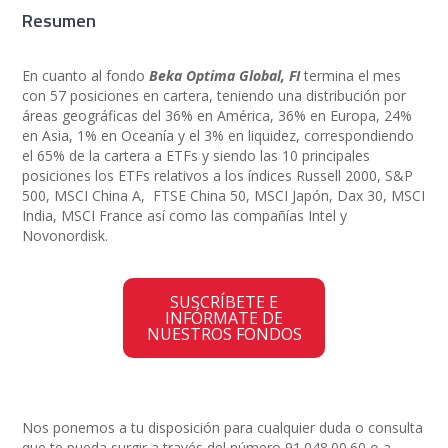
Resumen
En cuanto al fondo
Beka Optima Global, FI
termina el mes
con 57 posiciones en cartera, teniendo una distribución por
áreas geográficas del 36% en América, 36% en Europa, 24%
en Asia, 1% en Oceanía y el 3% en liquidez, correspondiendo
el 65% de la cartera a ETFs y siendo las 10 principales
posiciones los ETFs relativos a los índices Russell 2000, S&P
500, MSCI China A, FTSE China 50, MSCI Japón, Dax 30, MSCI
India, MSCI France así como las compañías Intel y
Novonordisk.
SUSCRÍBETE E
INFÓRMATE DE
NUESTROS FONDOS
Nos ponemos a tu disposición para cualquier duda o consulta
que te pueda surgir a través del número 91.048.00.60 o a