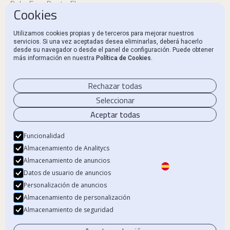
Beka Euro Renta, FI
Cookies
Información reglamentaria
Utilizamos cookies propias y de terceros para mejorar nuestros
servicios. Si una vez aceptadas desea eliminarlas, deberá hacerlo
Canal Ético y Denuncias
desde su navegador o desde el panel de configuración. Puede obtener
más información en nuestra
Política de Cookies.
Contacto
Rechazar todas
Seleccionar
Aceptar todas
Aviso Legal
Política de privacidad
Funcionalidad
Almacenamiento de Analitycs
Política de Cookies
Almacenamiento de anuncios
Datos de usuario de anuncios
Personalización de anuncios
Almacenamiento de personalización
© 2024 Beka Finance. Todos los derechos reservados.
Almacenamiento de seguridad
Beka Financial Markets Holdings, S.L. – CIF B87805545. Inscrita en el Registro
Mercantil de Madrid.